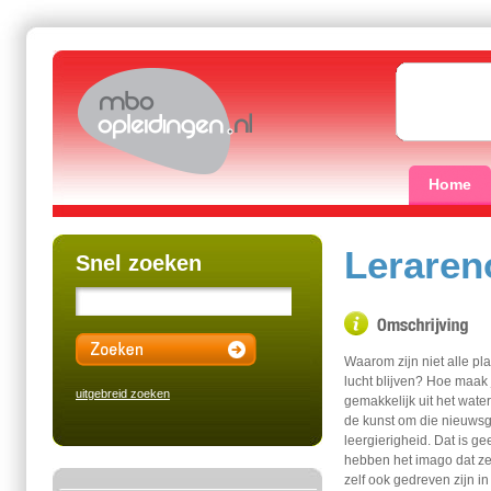
Home
Leraren
Snel zoeken
Waarom zijn niet alle pl
lucht blijven? Hoe maak
uitgebreid zoeken
gemakkelijk uit het water
de kunst om die nieuwsgi
leergierigheid. Dat is 
hebben het imago dat ze 
zelf ook gedreven zijn i