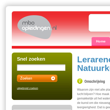
Home
Leraren
Snel zoeken
Natuur
uitgebreid zoeken
Waarom zijn niet alle pl
lucht blijven? Hoe maak
gemakkelijk uit het water
de kunst om die nieuwsgi
leergierigheid. Dat is 