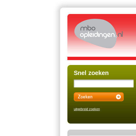
Snel zoeken
uitgebreid zoeken