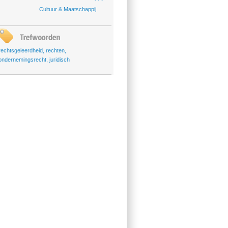
Cultuur & Maatschappij
rechtsgeleerdheid
,
rechten
,
ondernemingsrecht
,
juridisch