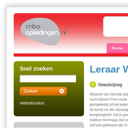
Home
Leraar 
Snel zoeken
Waarom zijn niet alle pl
lucht blijven? Hoe maak
uitgebreid zoeken
gemakkelijk uit het water
de kunst om die nieuwsgi
leergierigheid. Dat is 
hebben het imago dat ze 
zelf ook gedreven zijn i