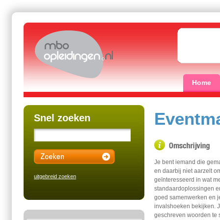
Home
Eventm
Snel zoeken
Je bent iemand die gema
en daarbij niet aarzelt o
uitgebreid zoeken
geïnteresseerd in wat me
standaardoplossingen en v
goed samenwerken en je 
invalshoeken bekijken. 
geschreven woorden te s