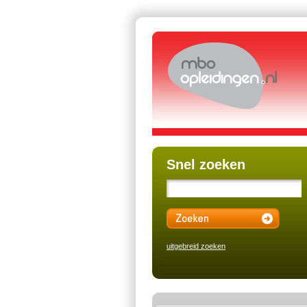
Snel zoeken
uitgebreid zoeken