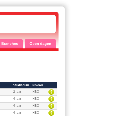
Branches
Open dagen
Studieduur
Niveau
2 jaar
HBO
4 jaar
HBO
4 jaar
HBO
4 jaar
HBO